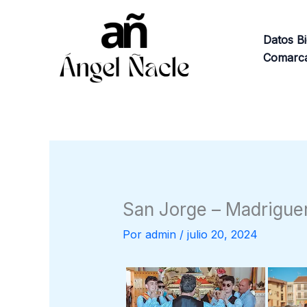
Ir
al
Datos Bi
contenido
Comarca
San Jorge – Madrigue
Por
admin
/
julio 20, 2024