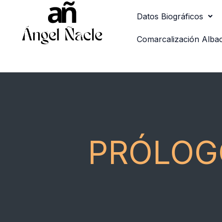
Ir
Datos Biográficos
al
contenido
Comarcalización Alba
PRÓLOG