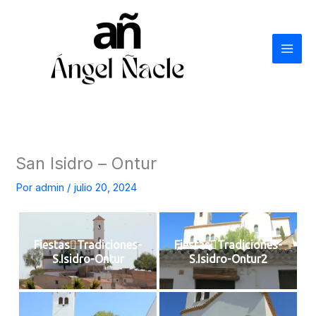
Ir
al
contenido
San Isidro – Ontur
Por
admin
/
julio 20, 2024
FiestasTradiciones-
FiestasTradiciones-
S.Isidro-Ontur
S.Isidro-Ontur2