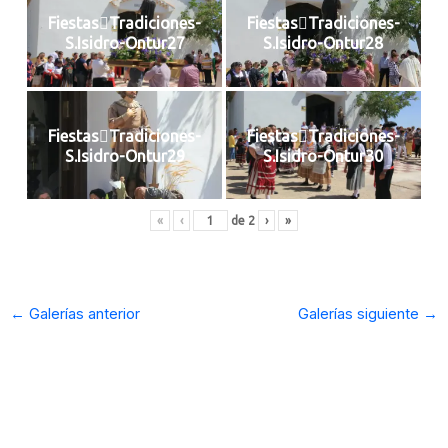
FiestasTradiciones-
FiestasTradiciones-
S.Isidro-Ontur27
S.Isidro-Ontur28
FiestasTradiciones-
FiestasTradiciones-
S.Isidro-Ontur29
S.Isidro-Ontur30
«
‹
de
2
›
»
←
Galerías anterior
Galerías siguiente
→