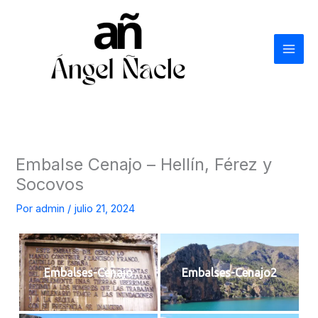
Ir
al
contenido
Embalse Cenajo – Hellín, Férez y
Socovos
Por
admin
/
julio 21, 2024
Embalses-Cenajo
Embalses-Cenajo2