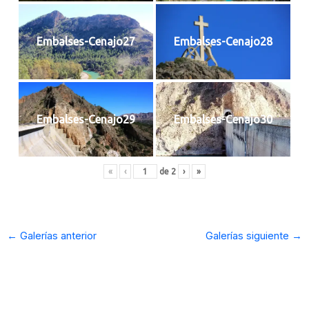
Embalses-Cenajo27
Embalses-Cenajo28
Embalses-Cenajo29
Embalses-Cenajo30
«
‹
de
2
›
»
←
Galerías anterior
Galerías siguiente
→