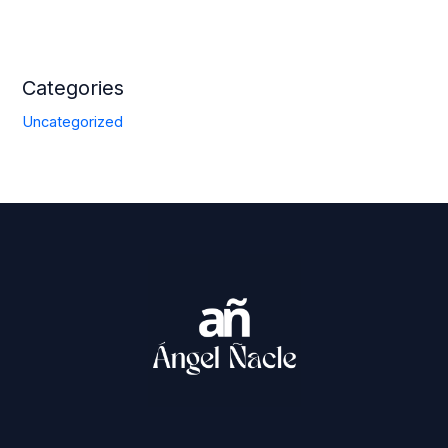
Categories
Uncategorized