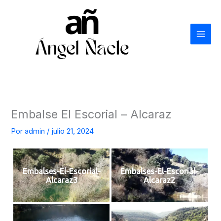
Ir
al
contenido
Embalse El Escorial – Alcaraz
Por
admin
/
julio 21, 2024
Embalses-El-Escorial-
Embalses-El-Escorial-
Alcaraz3
Alcaraz2