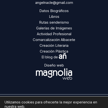
angelnacle@gmail.com
Datos Biográficos
Libros
Rutas senderismo
Galerías de Imágenes
Actividad Profesional
Comarcalización Albacete
Creación Literaria
Creación Plástica
añ
El blog de
Diseño web
Copyright © 2026 | Ángel Ñacle
Utilizamos cookies para ofrecerte la mejor experiencia en
nuestra web.