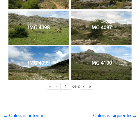
IMG 4098
IMG 4097
IMG 4099
IMG 4100
«
‹
de
2
›
»
←
Galerías anterior
Galerías siguiente
→