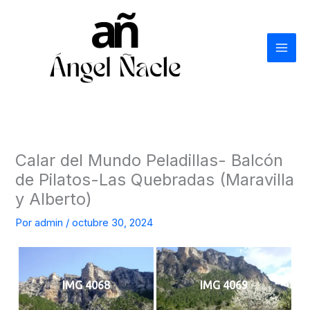
Ir
al
contenido
Calar del Mundo Peladillas- Balcón
de Pilatos-Las Quebradas (Maravilla
y Alberto)
Por
admin
/
octubre 30, 2024
IMG 4068
IMG 4069