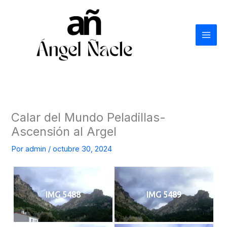
Ir
al
contenido
Calar del Mundo Peladillas-
Ascensión al Argel
Por
admin
/
octubre 30, 2024
IMG 5488
IMG 5489