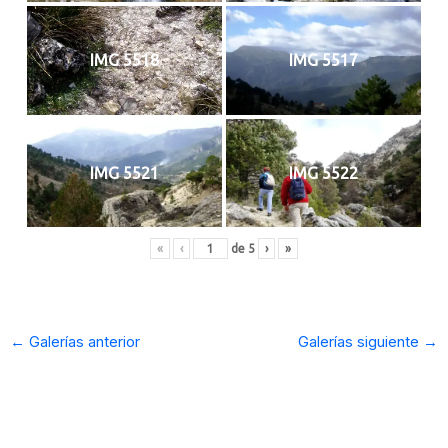
IMG 5518
IMG 5517
IMG 5521
IMG 5522
«
‹
de
5
›
»
←
Galerías anterior
Galerías siguiente
→