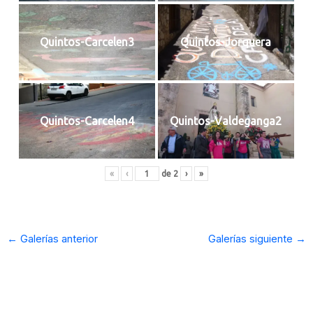
Quintos-Carcelen3
Quintos-Jorquera
Quintos-Carcelen4
Quintos-Valdeganga2
«
‹
de
2
›
»
←
Galerías anterior
Galerías siguiente
→