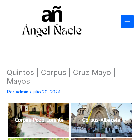
Ir
al
contenido
Quintos | Corpus | Cruz Mayo |
Mayos
Por
admin
/
julio 20, 2024
Corpus-Pozo-Lorente
Corpus-Albacete