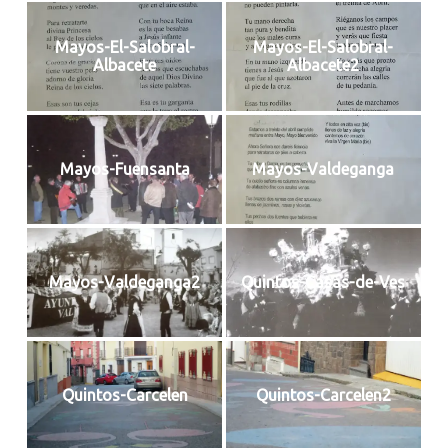
Mayos-El-Salobral-
Mayos-El-Salobral-
Albacete
Albacete2
Mayos-Fuensanta
Mayos-Valdeganga
Mayos-Valdeganga2
Quintos-Casas-de-Ves
Quintos-Carcelen
Quintos-Carcelen2