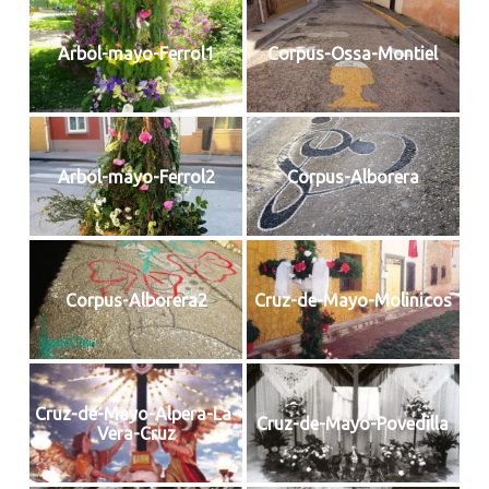
Arbol-mayo-Ferrol1
Corpus-Ossa-Montiel
Arbol-mayo-Ferrol2
Corpus-Alborera
Corpus-Alborera2
Cruz-de-Mayo-Molinicos
Cruz-de-Mayo-Alpera-La-
Cruz-de-Mayo-Povedilla
Vera-Cruz