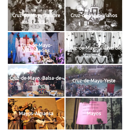
Cruz-de-Mayo-Salobre
Cruz-de-Mayo-Vianos
Cruz-de-Mayo-
Cruz-de-Mayo-Villaverde
Villapalacios
Cruz-de-Mayo.-Balsa-de-
Cruz-de-Mayo-Yeste
Ves
Mayos-Almansa
Mayos