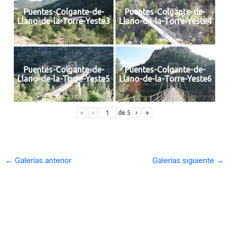
Puentes-Colgante-de-
Puentes-Colgante-de-
Llano-de-la-Torre-Yeste3
Llano-de-la-Torre-Yeste4
Puentes-Colgante-de-
Puentes-Colgante-de-
Llano-de-la-Torre-Yeste5
Llano-de-la-Torre-Yeste6
«
‹
de
5
›
»
←
Galerías anterior
Galerías siguiente
→