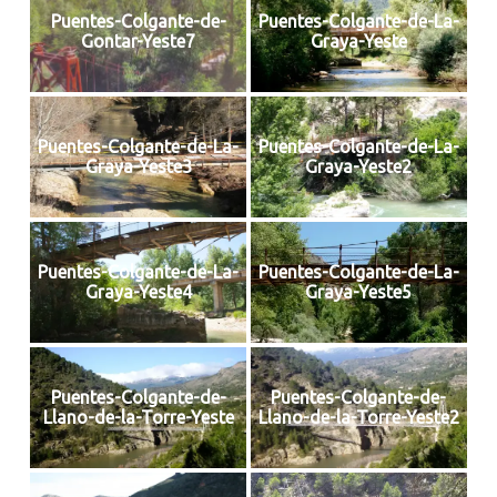
Puentes-Colgante-de-
Puentes-Colgante-de-La-
Gontar-Yeste7
Graya-Yeste
Puentes-Colgante-de-La-
Puentes-Colgante-de-La-
Graya-Yeste3
Graya-Yeste2
Puentes-Colgante-de-La-
Puentes-Colgante-de-La-
Graya-Yeste4
Graya-Yeste5
Puentes-Colgante-de-
Puentes-Colgante-de-
Llano-de-la-Torre-Yeste
Llano-de-la-Torre-Yeste2