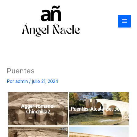
Ir
al
contenido
Puentes
Por
admin
/
julio 21, 2024
Agger-romano-
Puentes-Alcala-del-Jucar
Chinchilla2