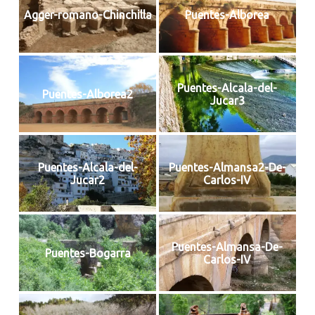
Agger-romano-Chinchilla
Puentes-Alborea
Puentes-Alcala-del-
Puentes-Alborea2
Jucar3
Puentes-Alcala-del-
Puentes-Almansa2-De-
Jucar2
Carlos-IV
Puentes-Almansa-De-
Puentes-Bogarra
Carlos-IV