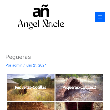
Ir
al
contenido
Pegueras
Por
admin
/
julio 21, 2024
Pequeras-Cotillas
Pequeras-Cotillas2