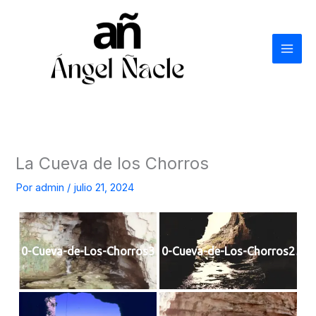
Ir
al
contenido
La Cueva de los Chorros
Por
admin
/
julio 21, 2024
0-Cueva-de-Los-Chorros3
0-Cueva-de-Los-Chorros2