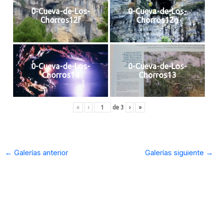
0-Cueva-de-Los-
0-Cueva-de-Los-
Chorros12f
Chorros12g
0-Cueva-de-Los-
0-Cueva-de-Los-
Chorros14
Chorros13
«
‹
de
3
›
»
←
Galerías anterior
Galerías siguiente
→