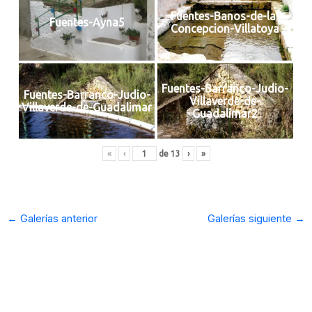
Fuentes-Banos-de-la-
Fuentes-Ayna5
Concepcion-Villatoya
Fuentes-Barranco-Judio-
Fuentes-Barranco-Judio-
Villaverde-de-
Villaverde-de-Guadalimar
Guadalimar2
«
‹
de
13
›
»
←
Galerías anterior
Galerías siguiente
→