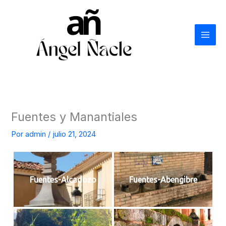
Ir
al
contenido
Fuentes y Manantiales
Por
admin
/
julio 21, 2024
Fuentes-Alcadozo
Fuentes-Abengibre