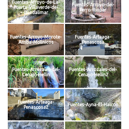
Fuentes-Arroyo-de-La-
Fuentes-Arroyo-del-
Puerta-Villaverde-de-
Perro-Riopar
Guadalimar
Fuentes-Arroyo-Morote-
Fuentes-Arteaga-
Arriba-Molinicos
Penascosa
Fuentes-Arrozales-del-
Fuentes-Arrozales-del-
Cenajo-Hellin
Cenajo-Hellin2
Fuentes-Arteaga-
Fuentes-Ayna-El-Halcon
Penascosa2