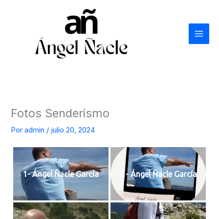
Ir
al
contenido
Fotos Senderismo
Por
admin
/
julio 20, 2024
1- Ángel Ñacle García
2 - Ángel Ñacle García