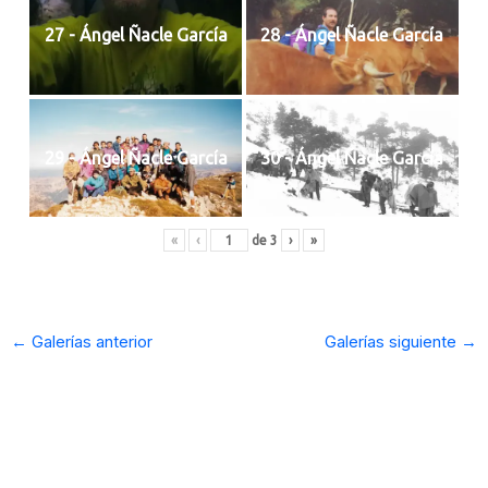
27 - Ángel Ñacle García
28 - Ángel Ñacle García
29 - Ángel Ñacle García
30 - Ángel Ñacle García
«
‹
de
3
›
»
←
Galerías anterior
Galerías siguiente
→