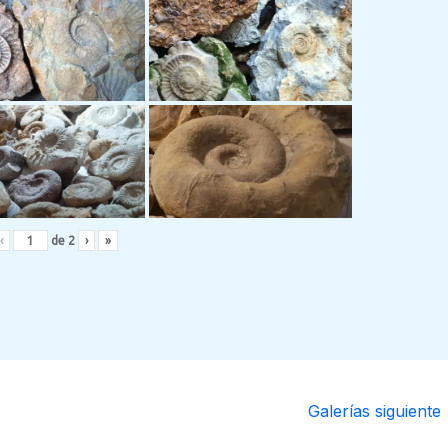
‹
de
2
›
»
Galerías siguiente