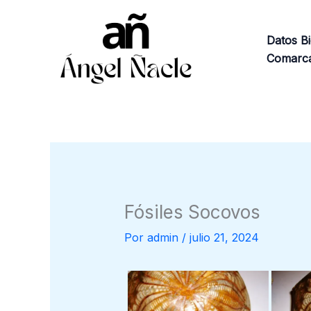
Ir
al
Datos Bi
contenido
Comarca
Fósiles Socovos
Por
admin
/
julio 21, 2024