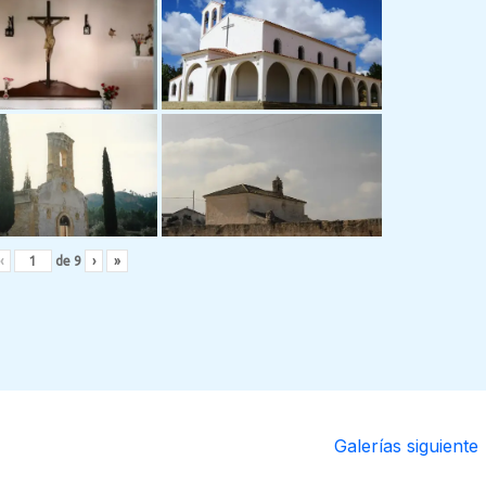
‹
de
9
›
»
Galerías siguiente