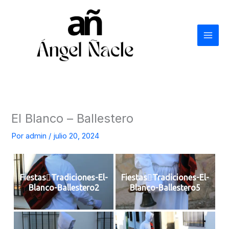
Ir
al
contenido
El Blanco – Ballestero
Por
admin
/
julio 20, 2024
FiestasTradiciones-El-
FiestasTradiciones-El-
Blanco-Ballestero2
Blanco-Ballestero5