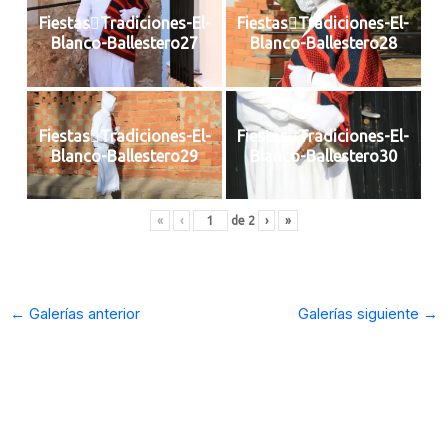
FiestasTradiciones-El-
FiestasTradiciones-El-
Blanco-Ballestero27
Blanco-Ballestero28
FiestasTradiciones-El-
FiestasTradiciones-El-
Blanco-Ballestero29
Blanco-Ballestero30
«
‹
de
2
›
»
←
Galerías anterior
Galerías siguiente
→