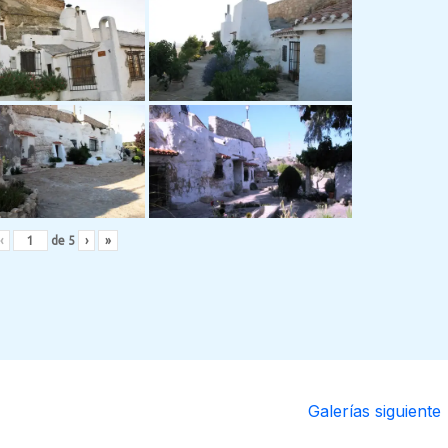
‹
de
5
›
»
Galerías siguiente