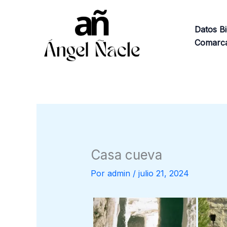
Ir
al
Datos Bi
contenido
Comarca
Casa cueva
Por
admin
/
julio 21, 2024