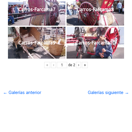
Carros-Farcama7
Carros-Farcama8
Carros-Farcama9
Carros-Farcama10
«
‹
de
2
›
»
←
Galerías anterior
Galerías siguiente
→