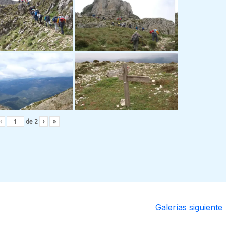
‹
de
2
›
»
Galerías siguiente