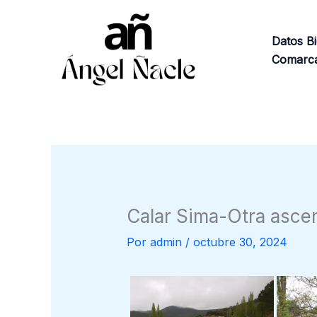
Ir
al
Datos Bi
contenido
Comarca
Calar Sima-Otra ascen
Por
admin
/
octubre 30, 2024