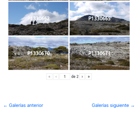
P1330662
P1330665
P1330670
P1330671
«
‹
de
2
›
»
←
Galerías anterior
Galerías siguiente
→