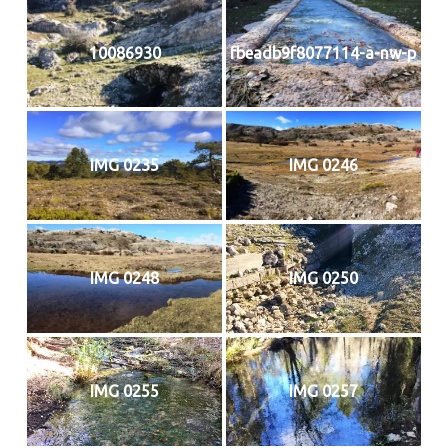
10086930
fbeadb9f8077114-a-nw-p
IMG 0235
IMG 0246
IMG 0248
IMG 0250
IMG 0255
IMG 0257