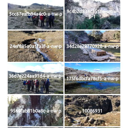
9c4b2d834c3518e-a-nw-
5cc67eafb94a4c0-a-nw-p
p-1
24ef885a0a1fa3f-a-nw-p
34d28e28770928-a-nw-p
36d7e224aa91d4-a-nw-p-
175f6dbcfa78cf5-a-nw-p
1
9569fab81b0a8c-a-nw-p
10086931