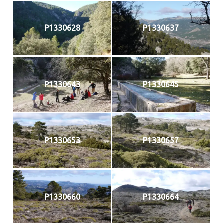
P1330628
P1330637
P1330643
P1330645
P1330653
P1330657
P1330660
P1330664