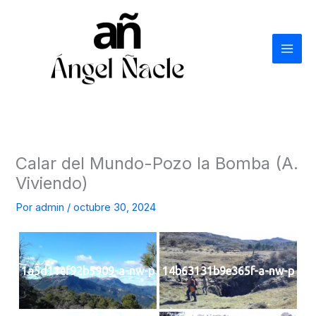
Ir
al
contenido
Calar del Mundo-Pozo la Bomba (A.
Viviendo)
Por
admin
/
octubre 30, 2024
1a5d11ef92b5909-a-nw-p
14b63131b9e365f-a-nw-p