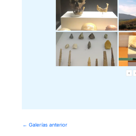
«
‹
←
Galerías anterior