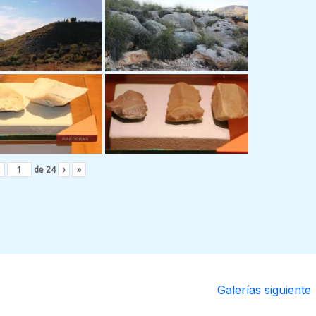
de
24
›
»
Galerías siguiente