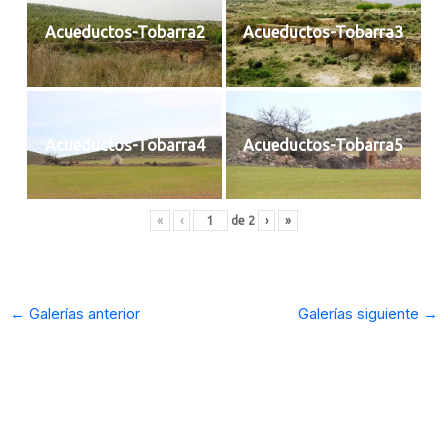
Acueductos-Tobarra2
Acueductos-Tobarra3
Acueductos-Tobarra4
Acueductos-Tobarra5
«
‹
de
2
›
»
←
Galerías anterior
Galerías siguiente
→