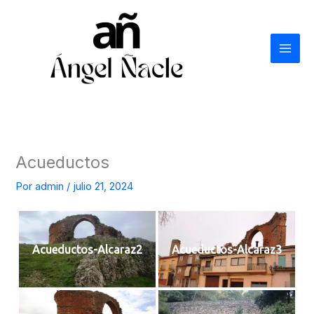
Ir
al
contenido
Acueductos
Por
admin
/
julio 21, 2024
Acueductos-Alcaraz2
Acueductos-Alcaraz3