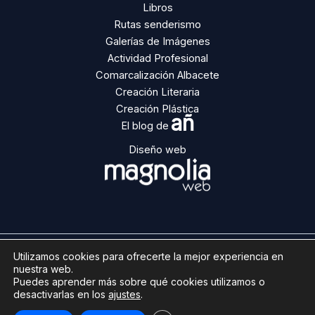
Libros
Rutas senderismo
Galerías de Imágenes
Actividad Profesional
Comarcalización Albacete
Creación Literaria
Creación Plástica
añ
El blog de
Diseño web
Utilizamos cookies para ofrecerte la mejor experiencia en
Copyright © 2026 | Ángel Ñacle
nuestra web.
Aviso legal
Puedes aprender más sobre qué cookies utilizamos o
desactivarlas en los
ajustes
.
Política de cookies
Licencia