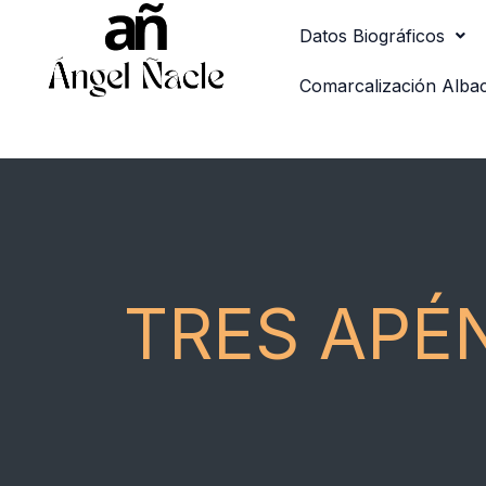
Ir
Datos Biográficos
al
contenido
Comarcalización Alba
TRES APÉ