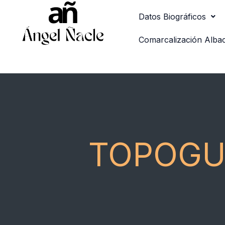
Ir
Datos Biográficos
al
contenido
Comarcalización Alba
TOPOGU