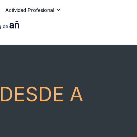
Actividad Profesional
añ
g de
DESDE A