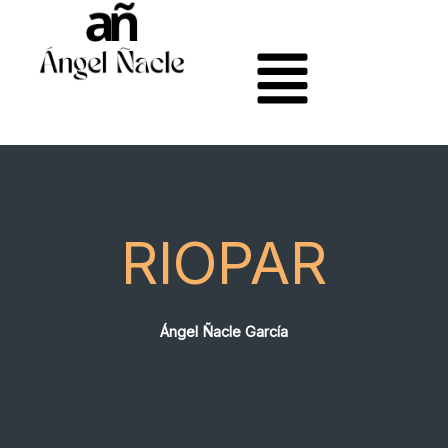
Ir
al
contenido
RIOPAR
Ángel Ñacle García