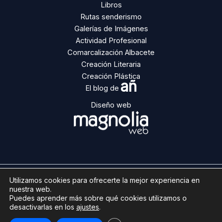
Libros
Rutas senderismo
Galerías de Imágenes
Actividad Profesional
Comarcalización Albacete
Creación Literaria
Creación Plástica
añ
El blog de
Diseño web
Utilizamos cookies para ofrecerte la mejor experiencia en
Copyright © 2026 | Ángel Ñacle
nuestra web.
Aviso legal
Puedes aprender más sobre qué cookies utilizamos o
desactivarlas en los
ajustes
.
Política de cookies
Licencia