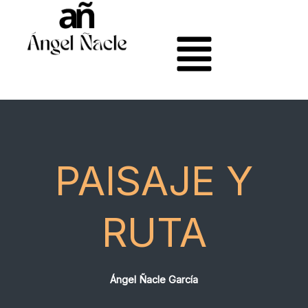
Ir
al
contenido
PAISAJE Y
RUTA
Ángel Ñacle García