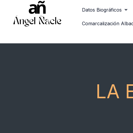
Ir
Datos Biográficos
al
contenido
Comarcalización Alba
LA 