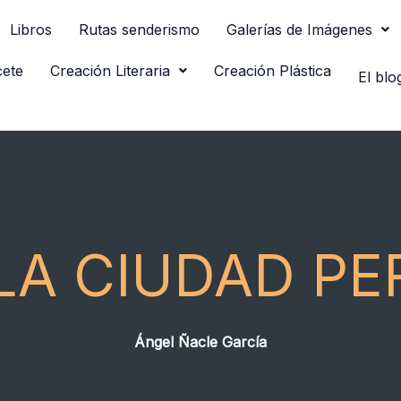
Libros
Rutas senderismo
Galerías de Imágenes
cete
Creación Literaria
Creación Plástica
El blo
 LA CIUDAD PE
Ángel Ñacle García