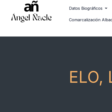
Ir
Datos Biográficos
al
contenido
Comarcalización Alba
ELO,