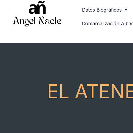
Ir
Datos Biográficos
al
contenido
Comarcalización Alba
EL ATEN