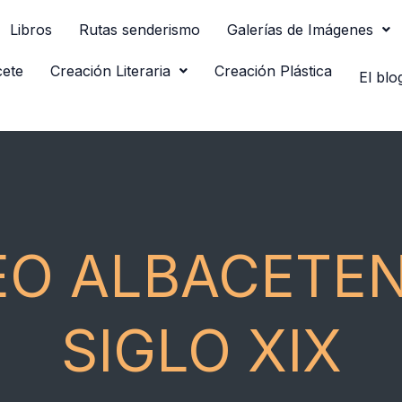
Libros
Rutas senderismo
Galerías de Imágenes
cete
Creación Literaria
Creación Plástica
El blo
EO ALBACETEN
SIGLO XIX