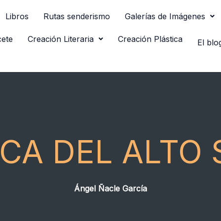
Libros
Rutas senderismo
Galerías de Imágenes
cete
Creación Literaria
Creación Plástica
El blo
CA DEL ALTO 
Ángel Ñacle García