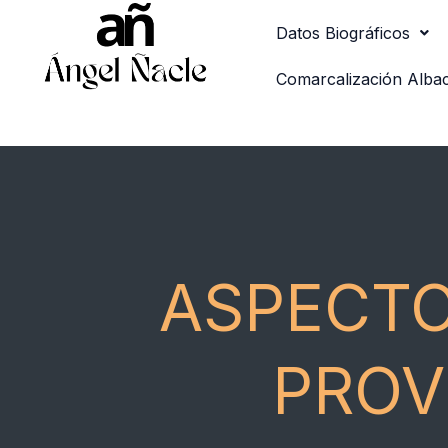
Ir
Datos Biográficos
al
contenido
Comarcalización Alba
ASPECTO
PROV