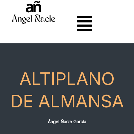
Ir
al
contenido
ALTIPLANO
DE ALMANSA
Ángel Ñacle García