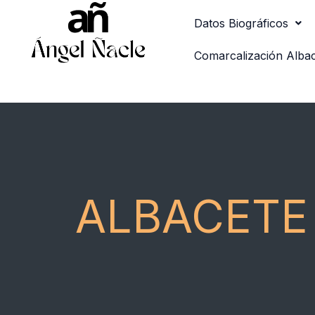
Ir
Datos Biográficos
al
contenido
Comarcalización Alba
ALBACETE 