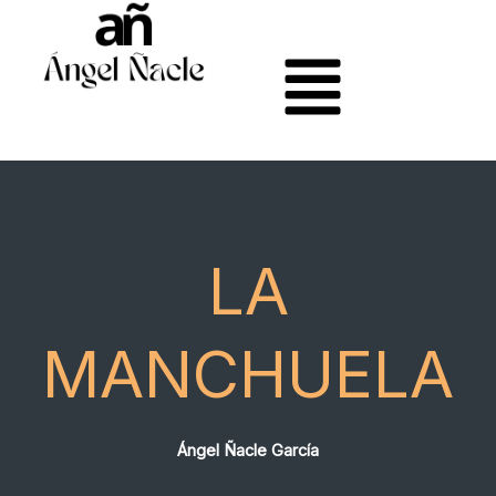
Ir
al
contenido
LA
MANCHUELA
Ángel Ñacle García